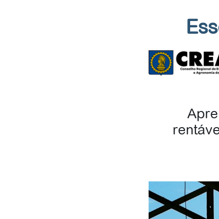
Ess
Apre
rentáv